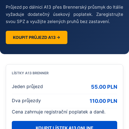
Průjezd po dálnici A13 přes Brennerský průsmyk do Itálie
vyžaduje dodatečný úsekový poplatek. Zaregistrujte
svou SPZ a využijte zelených pruhů bez zastavení.
KOUPIT PRŮJEZD A13 →
LÍSTKY A13 BRENNER
Jeden průjezd
55.00 PLN
Dva průjezdy
110.00 PLN
Cena zahrnuje registrační poplatek a daně.
KOUPIT LÍSTEK A13 ONLINE