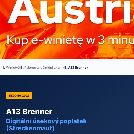
Winiety24
/
Rakouské dálniční známky
/
A13 Brenner
SEZÓNA 2026
A13 Brenner
Digitální úsekový poplatek
(Streckenmaut)