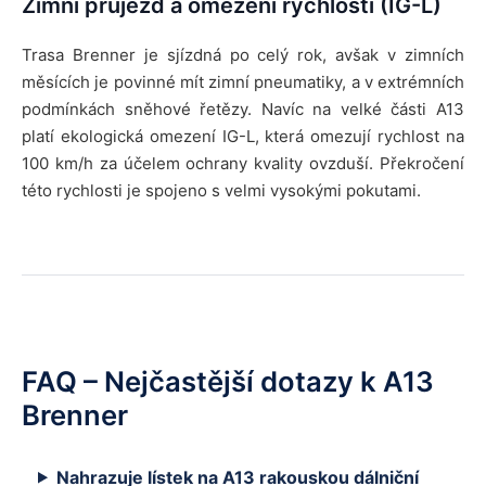
Zimní průjezd a omezení rychlosti (IG-L)
Trasa Brenner je sjízdná po celý rok, avšak v zimních
měsících je povinné mít zimní pneumatiky, a v extrémních
podmínkách sněhové řetězy. Navíc na velké části A13
platí ekologická omezení IG-L, která omezují rychlost na
100 km/h za účelem ochrany kvality ovzduší. Překročení
této rychlosti je spojeno s velmi vysokými pokutami.
FAQ – Nejčastější dotazy k A13
Brenner
Nahrazuje lístek na A13 rakouskou dálniční