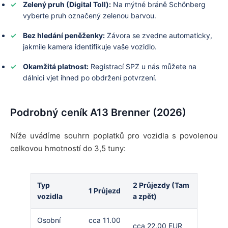
Zelený pruh (Digital Toll):
Na mýtné bráně Schönberg
vyberte pruh označený zelenou barvou.
Bez hledání peněženky:
Závora se zvedne automaticky,
jakmile kamera identifikuje vaše vozidlo.
Okamžitá platnost:
Registrací SPZ u nás můžete na
dálnici vjet ihned po obdržení potvrzení.
Podrobný ceník A13 Brenner (2026)
Níže uvádíme souhrn poplatků pro vozidla s povolenou
celkovou hmotností do 3,5 tuny:
Typ
2 Průjezdy (Tam
1 Průjezd
vozidla
a zpět)
Osobní
cca 11.00
cca 22.00 EUR