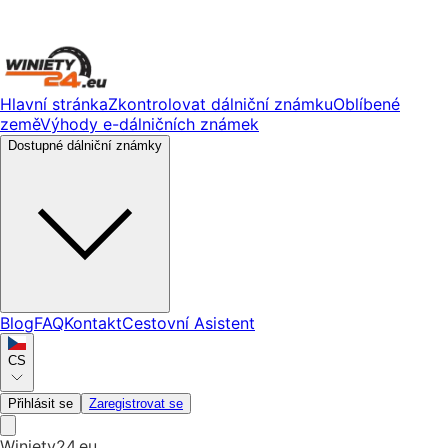
Hlavní stránka
Zkontrolovat dálniční známku
Oblíbené
země
Výhody e-dálničních známek
Dostupné dálniční známky
Blog
FAQ
Kontakt
Cestovní Asistent
CS
Přihlásit se
Zaregistrovat se
Winiety24.eu