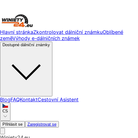
Hlavní stránka
Zkontrolovat dálniční známku
Oblíbené
země
Výhody e-dálničních známek
Dostupné dálniční známky
Blog
FAQ
Kontakt
Cestovní Asistent
CS
Přihlásit se
Zaregistrovat se
Winiety24.eu