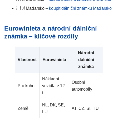
🇭🇺 Maďarsko –
koupit dálniční známku Maďarsko
Eurowinieta a národní dálniční
známka – klíčové rozdíly
Národní
Vlastnost
Eurowinieta
dálniční
známka
Nákladní
Osobní
Pro koho
vozidla > 12
automobily
t
NL, DK, SE,
Země
AT, CZ, SI, HU
LU