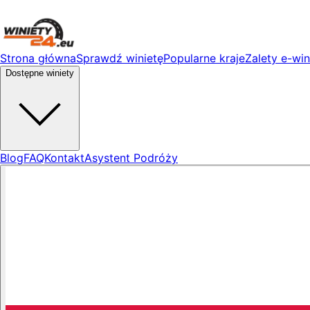
Strona główna
Sprawdź winietę
Popularne kraje
Zalety e-win
Dostępne winiety
Blog
FAQ
Kontakt
Asystent Podróży