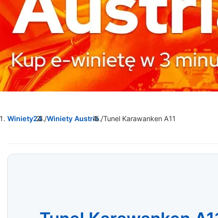
Winiety24
/
Winiety Austria
/
Tunel Karawanken A11