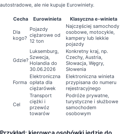
autostradowe, ale nie kupuje Eurowiniety.
Cecha
Eurowinieta
Klasyczna e-winieta
Najczęściej samochody
Pojazdy
Dla
osobowe, motocykle,
ciężarowe od
kogo?
kampery lub lekkie
12 ton
pojazdy
Luksemburg,
Konkretny kraj, np.
Szwecja,
Czechy, Austria,
Gdzie?
Holandia do
Słowacja, Węgry,
30.06.2026
Słowenia
Elektroniczna
Elektroniczna winieta
Forma
opłata dla
przypisana do numeru
ciężarówek
rejestracyjnego
Transport
Podróże prywatne,
ciężki i
turystyczne i służbowe
Cel
przewóz
samochodem
towarów
osobowym
Przykład: kierowca osobówki jedzie do