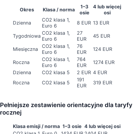
1–3
4 lub więcej
Okres
Klasa / norma
osie
osi
CO2 klasa 1,
Dzienna
8 EUR
13 EUR
Euro 6
CO2 klasa 1,
27
Tygodniowa
45 EUR
Euro 6
EUR
CO2 klasa 1,
76
Miesięczna
124 EUR
Euro 6
EUR
CO2 klasa 1,
764
Roczna
1274 EUR
Euro 6
EUR
Dzienna
CO2 klasa 5
2 EUR
4 EUR
191
Roczna
CO2 klasa 5
319 EUR
EUR
Pełniejsze zestawienie orientacyjne dla taryfy
rocznej
Klasa emisji / norma
1–3 osie
4 lub więcej osi
CO2 klasa 1, Euro 0
1434 EUR
2404 EUR