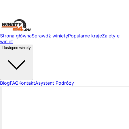
Strona główna
Sprawdź winietę
Popularne kraje
Zalety e-
winiet
Dostępne winiety
Blog
FAQ
Kontakt
Asystent Podróży