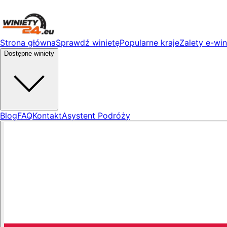
Strona główna
Sprawdź winietę
Popularne kraje
Zalety e-win
Dostępne winiety
Blog
FAQ
Kontakt
Asystent Podróży