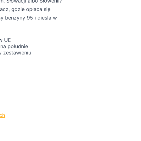
h, Słowacji albo Słowenii?
cz, gdzie opłaca się
ny benzyny 95 i diesla w
 w UE
 na południe
w zestawieniu
ech