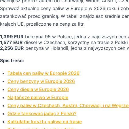
Planujesz podróż autem do Chorwacji, Włoch, Austrii, Czec
Sprawdź aktualne ceny paliw w Europie w 2026 roku i zoba
zatankować przed granicą. W tabeli znajdziesz średnie ce
krajach UE, przeliczone na cenę za litr.
1,399 EUR
benzyna 95 w Polsce, jedna z najniższych cen
1,577 EUR
diesel w Czechach, korzystny na trasie z Polski
2,256 EUR
benzyna w Holandii, jedna z najwyższych cen 
Spis treści
Tabela cen paliw w Europie 2026
Ceny benzyny w Europie 2026
Ceny diesla w Europie 2026
Najtańsze paliwo w Europie
Ceny paliw w Czechach, Austrii, Chorwacji i na Węgrz
Gdzie tankować jadąc z Polski?
Kalkulator kosztu paliwa na trasie