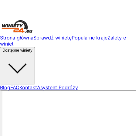
Strona główna
Sprawdź winietę
Popularne kraje
Zalety e-
winiet
Dostępne winiety
Blog
FAQ
Kontakt
Asystent Podróży