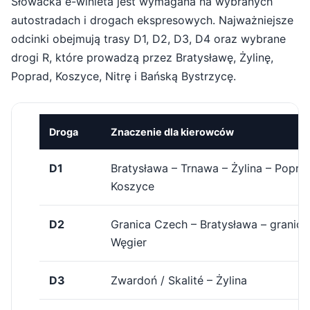
Słowacka e-winieta jest wymagana na wybranych
autostradach i drogach ekspresowych. Najważniejsze
odcinki obejmują trasy D1, D2, D3, D4 oraz wybrane
drogi R, które prowadzą przez Bratysławę, Żylinę,
Poprad, Koszyce, Nitrę i Bańską Bystrzycę.
Droga
Znaczenie dla kierowców
D1
Bratysława – Trnawa – Żylina – Popra
Koszyce
D2
Granica Czech – Bratysława – granica
Węgier
D3
Zwardoń / Skalité – Żylina