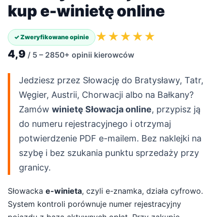
kup e-winietę online
★★★★★
✓ Zweryfikowane opinie
4,9
/ 5 – 2850+ opinii kierowców
Jedziesz przez Słowację do Bratysławy, Tatr,
Węgier, Austrii, Chorwacji albo na Bałkany?
Zamów
winietę Słowacja online
, przypisz ją
do numeru rejestracyjnego i otrzymaj
potwierdzenie PDF e-mailem. Bez naklejki na
szybę i bez szukania punktu sprzedaży przy
granicy.
Słowacka
e-winieta
, czyli e-znamka, działa cyfrowo.
System kontroli porównuje numer rejestracyjny
pojazdu z bazą aktywnych opłat. Przy zakupie