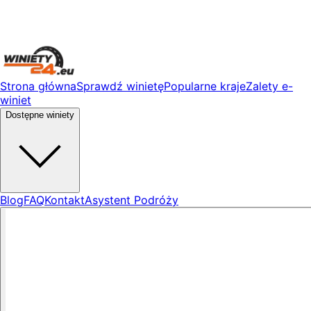
Strona główna
Sprawdź winietę
Popularne kraje
Zalety e-
winiet
Dostępne winiety
Blog
FAQ
Kontakt
Asystent Podróży