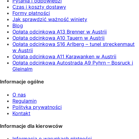
Pytania i odpowiedzi
Czas i koszty dostawy
Formy płatności
Jak sprawdzić ważność winiety
Blog
Opłata odcinkowa A13 Brenner w Austrii
Opłata odcinkowa A10 Tauern w Austrii
Opłata odcinkowa S16 Arlberg – tunel streckenmaut
w Austrii
Opłata odcinkowa A11 Karawanken w Austrii
Opłata odcinkowa Autostrada A9 Pyhrn – Bosruck i
Gleinalm
Informacje ogólne
O nas
Regulamin
Polityka prywatności
Kontakt
Informacje dla kierowców
Informacja o warunkach płatności