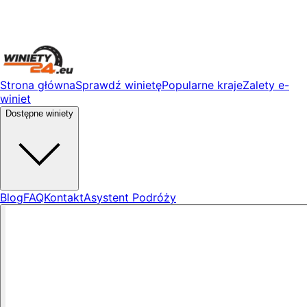
Strona główna
Sprawdź winietę
Popularne kraje
Zalety e-
winiet
Dostępne winiety
Blog
FAQ
Kontakt
Asystent Podróży