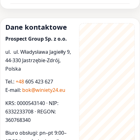
Dane kontaktowe
Prospect Group Sp. z o.o.
ul. ul. Władysława Jagiełły 9,
44-330 Jastrzębie-Zdrój,
Polska
Tel.:
+48
605 423 627
E-mail:
bok@winiety24.eu
KRS: 0000543140 · NIP:
6332233708 · REGON:
360768340
Biuro obsługi: pn–pt 9:00–