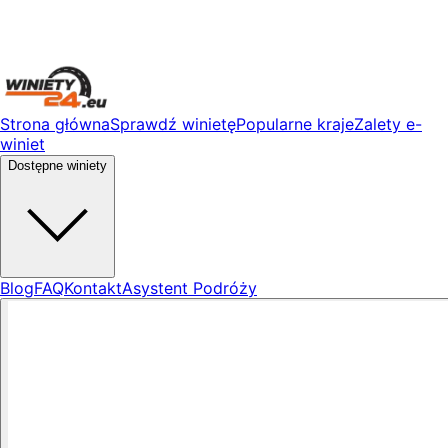
Strona główna
Sprawdź winietę
Popularne kraje
Zalety e-
winiet
Dostępne winiety
Blog
FAQ
Kontakt
Asystent Podróży