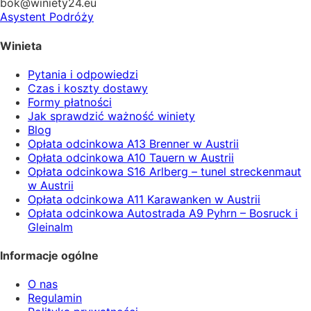
bok@winiety24.eu
Asystent Podróży
Winieta
Pytania i odpowiedzi
Czas i koszty dostawy
Formy płatności
Jak sprawdzić ważność winiety
Blog
Opłata odcinkowa A13 Brenner w Austrii
Opłata odcinkowa A10 Tauern w Austrii
Opłata odcinkowa S16 Arlberg – tunel streckenmaut
w Austrii
Opłata odcinkowa A11 Karawanken w Austrii
Opłata odcinkowa Autostrada A9 Pyhrn – Bosruck i
Gleinalm
Informacje ogólne
O nas
Regulamin