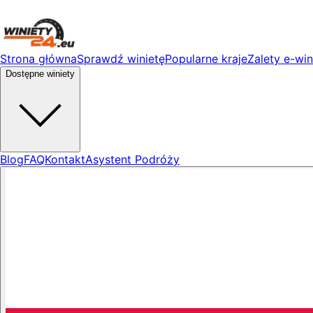
Strona główna
Sprawdź winietę
Popularne kraje
Zalety e-win
Dostępne winiety
Blog
FAQ
Kontakt
Asystent Podróży