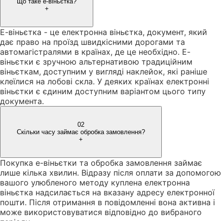
Що таке е-віньєтка?
+
Е-віньєтка - це електронна віньєтка, документ, який
дає право на проїзд швидкісними дорогами та
автомагістралями в країнах, де це необхідно. Е-
віньєтки є зручною альтернативою традиційним
віньєткам, доступним у вигляді наклейок, які раніше
клеїлися на лобові скла. У деяких країнах електронні
віньєтки є єдиним доступним варіантом цього типу
документа.
02
Скільки часу займає обробка замовлення?
+
Покупка е-віньєтки та обробка замовлення займає
лише кілька хвилин. Відразу після оплати за допомогою
вашого улюбленого методу куплена електронна
віньєтка надсилається на вказану адресу електронної
пошти. Після отримання в повідомленні вона активна і
може використовуватися відповідно до вибраного