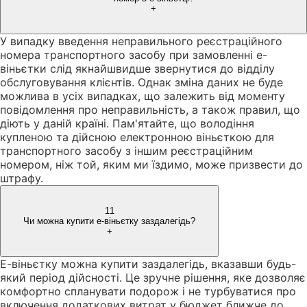
+
У випадку введення неправильного реєстраційного
номера транспортного засобу при замовленні е-
віньєтки слід якнайшвидше звернутися до відділу
обслуговування клієнтів. Однак зміна даних не буде
можлива в усіх випадках, що залежить від моменту
повідомлення про неправильність, а також правил, що
діють у даній країні. Пам'ятайте, що володіння
купленою та дійсною електронною віньєткою для
транспортного засобу з іншим реєстраційним
номером, ніж той, яким ми їздимо, може призвести до
штрафу.
11
Чи можна купити е-віньєтку заздалегідь?
+
Е-віньєтку можна купити заздалегідь, вказавши будь-
який період дійсності. Це зручне рішення, яке дозволяє
комфортно спланувати подорож і не турбуватися про
включення додаткових витрат у бюджет ближче до