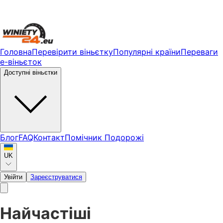
Головна
Перевірити віньєтку
Популярні країни
Переваги
е-віньєток
Доступні віньєтки
Блог
FAQ
Контакт
Помічник Подорожі
UK
Увійти
Зареєструватися
Найчастіші