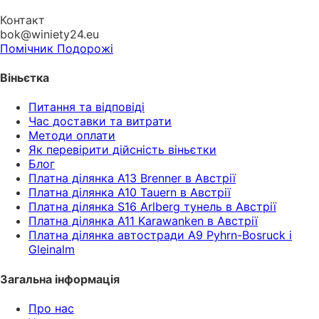
Контакт
bok@winiety24.eu
Помічник Подорожі
Віньєтка
Питання та відповіді
Час доставки та витрати
Методи оплати
Як перевірити дійсність віньєтки
Блог
Платна ділянка A13 Brenner в Австрії
Платна ділянка A10 Tauern в Австрії
Платна ділянка S16 Arlberg тунель в Австрії
Платна ділянка A11 Karawanken в Австрії
Платна ділянка автостради A9 Pyhrn-Bosruck і
Gleinalm
Загальна інформація
Про нас