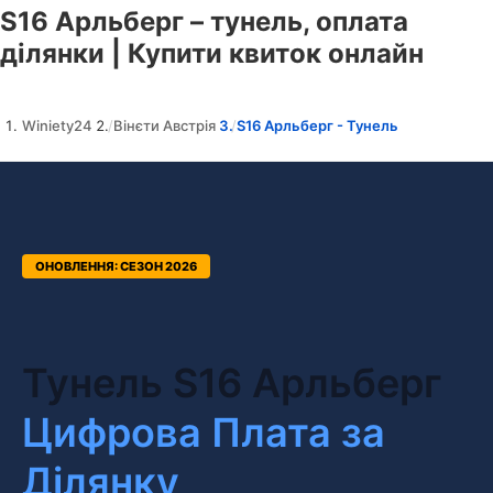
S16 Арльберг – тунель, оплата
ділянки | Купити квиток онлайн
Winiety24
Вінєти Австрія
S16 Арльберг - Тунель
ОНОВЛЕННЯ: СЕЗОН 2026
Тунель S16 Арльберг
Цифрова Плата за
Ділянку