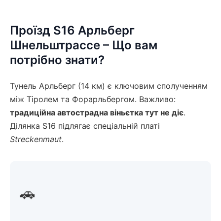
Проїзд S16 Арльберг
Шнельштрассе – Що вам
потрібно знати?
Тунель Арльберг (14 км) є ключовим сполученням
між Тіролем та Форарльбергом. Важливо:
традиційна автострадна віньєтка тут не діє
.
Ділянка S16 підлягає спеціальній платі
Streckenmaut
.
🚗