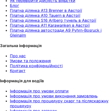
Як перевірити дійсність віньєтки
Блог
Платна ділянка A13 Brenner в Австрії
Платна ділянка A10 Tauern в Австрії
Платна ділянка S16 Arlberg тунель в Австрії
Платна ділянка A11 Karawanken в Австрії
Платна ділянка автостради A9 Pyhrn-Bosruck і
Gleinalm
Загальна інформація
Про нас
Умови та положення
Політика конфіденційності
Контакт
Інформація для водіїв
Інформація про умови оплати
Інформація про умови виконання замовлень
Інформація про процедуру скарг та післяскаржну
процедуру
Інформація про загрози