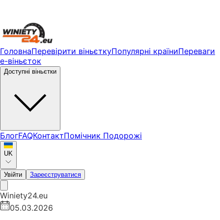
Головна
Перевірити віньєтку
Популярні країни
Переваги
е-віньєток
Доступні віньєтки
Блог
FAQ
Контакт
Помічник Подорожі
UK
Увійти
Зареєструватися
Winiety24.eu
05.03.2026