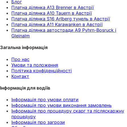
Блог
Платна ділянка A13 Brenner в Австрії
Платна ділянка A10 Tauern в Австрії
Платна ділянка S16 Arlberg тунель в Австрії
Платна ділянка A11 Karawanken в Австрії
Платна ділянка автостради A9 Pyhrn-Bosruck і
Gleinalm
Загальна інформація
Про нас
Умови та положення
Політика конфіденційності
Контакт
Інформація для водіїв
Інформація про умови оплати
Інформація про умови виконання замовлень
Інформація про процедуру скарг та післяскаржну
процедуру
Інформація про загрози