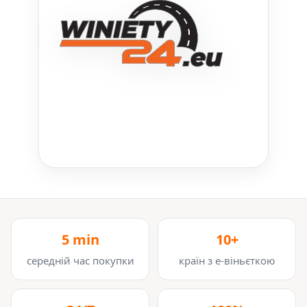
5 min
10+
середній час покупки
країн з е-віньєткою