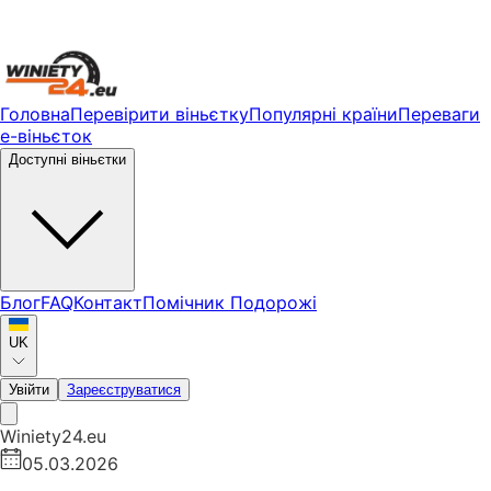
Головна
Перевірити віньєтку
Популярні країни
Переваги
е-віньєток
Доступні віньєтки
Блог
FAQ
Контакт
Помічник Подорожі
UK
Увійти
Зареєструватися
Winiety24.eu
05.03.2026