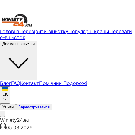
Головна
Перевірити віньєтку
Популярні країни
Переваги
е-віньєток
Доступні віньєтки
Блог
FAQ
Контакт
Помічник Подорожі
UK
Увійти
Зареєструватися
Winiety24.eu
05.03.2026