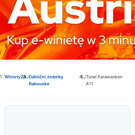
Winiety24
/
Dálniční známky
/
Tunel Karawanken
Rakousko
A11