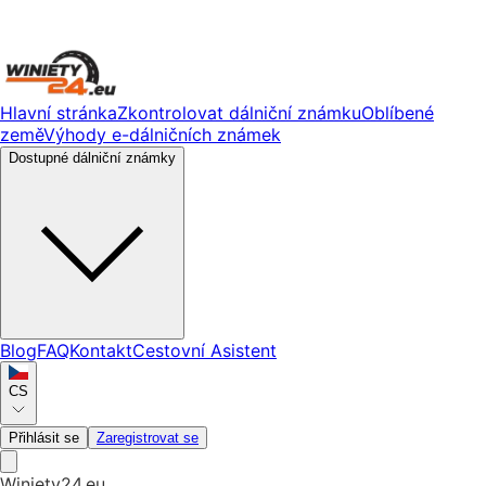
Hlavní stránka
Zkontrolovat dálniční známku
Oblíbené
země
Výhody e-dálničních známek
Dostupné dálniční známky
Blog
FAQ
Kontakt
Cestovní Asistent
CS
Přihlásit se
Zaregistrovat se
Winiety24.eu