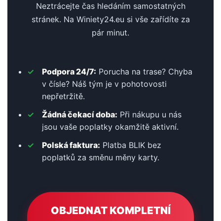
Neztrácejte čas hledáním samostatných
stránek. Na Winiety24.eu si vše zařídíte za
pár minut.
Podpora 24/7:
Porucha na trase? Chyba
v čísle? Náš tým je v pohotovosti
nepřetržitě.
Žádná čekací doba:
Při nákupu u nás
jsou vaše poplatky okamžitě aktivní.
Polská faktura:
Platba BLIK bez
poplatků za směnu měny karty.
OBJEDNAT KOMPLETNÍ