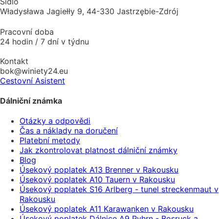
Sídlo
Władysława Jagiełły 9, 44-330 Jastrzębie-Zdrój
Pracovní doba
24 hodin / 7 dní v týdnu
Kontakt
bok@winiety24.eu
Cestovní Asistent
Dálniční známka
Otázky a odpovědi
Čas a náklady na doručení
Platební metody
Jak zkontrolovat platnost dálniční známky
Blog
Úsekový poplatek A13 Brenner v Rakousku
Úsekový poplatek A10 Tauern v Rakousku
Úsekový poplatek S16 Arlberg - tunel streckenmaut v
Rakousku
Úsekový poplatek A11 Karawanken v Rakousku
Úsekový poplatek Dálnice A9 Pyhrn - Bosruck a