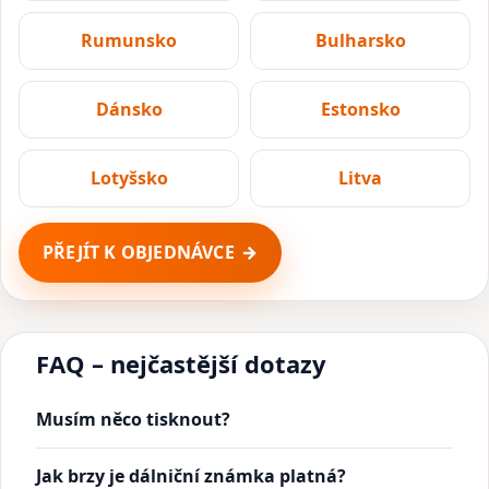
Rumunsko
Bulharsko
Dánsko
Estonsko
Lotyšsko
Litva
PŘEJÍT K OBJEDNÁVCE
FAQ – nejčastější dotazy
Musím něco tisknout?
Jak brzy je dálniční známka platná?