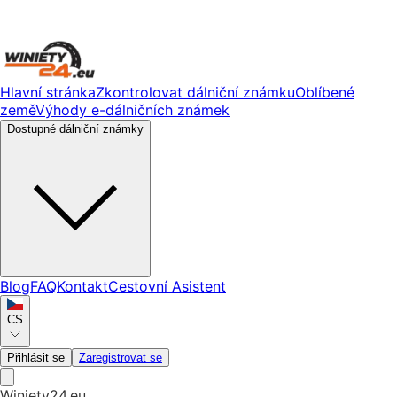
Hlavní stránka
Zkontrolovat dálniční známku
Oblíbené
země
Výhody e-dálničních známek
Dostupné dálniční známky
Blog
FAQ
Kontakt
Cestovní Asistent
CS
Přihlásit se
Zaregistrovat se
Winiety24.eu