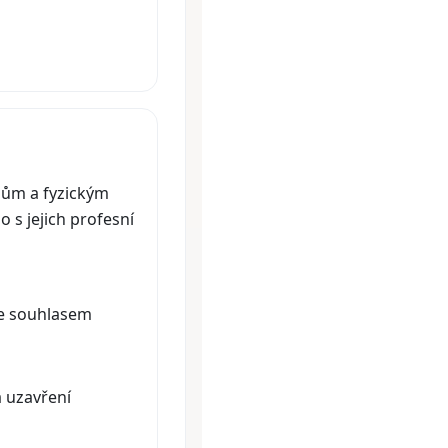
lům a fyzickým
 s jejich profesní
se souhlasem
a uzavření