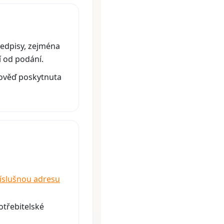
ředpisy, zejména
í od podání.
pověď poskytnuta
říslušnou adresu
třebitelské