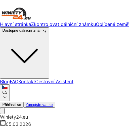
Hlavní stránka
Zkontrolovat dálniční známku
Oblíbené země
Dostupné dálniční známky
Blog
FAQ
Kontakt
Cestovní Asistent
CS
Přihlásit se
Zaregistrovat se
Winiety24.eu
05.03.2026