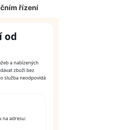
čním řízení
í od
lužeb a nabízených
dávat zboží bez
bo služba neodpovídá
u na adresu: