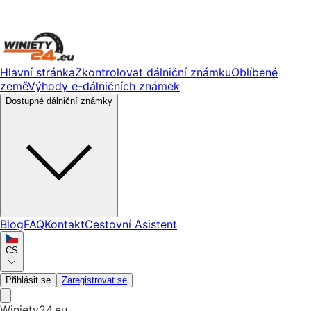
Hlavní stránka
Zkontrolovat dálniční známku
Oblíbené
země
Výhody e-dálničních známek
Dostupné dálniční známky
Blog
FAQ
Kontakt
Cestovní Asistent
CS
Přihlásit se
Zaregistrovat se
Winiety24.eu