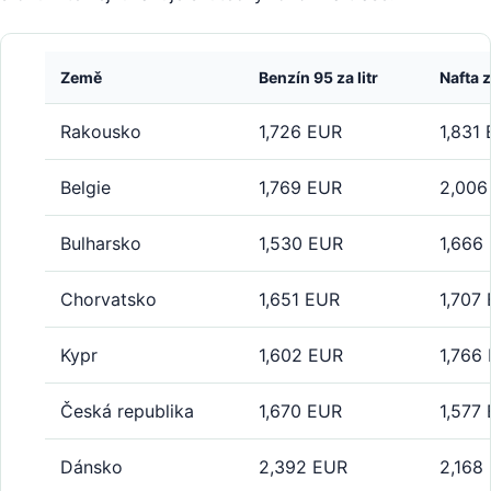
Země
Benzín 95 za litr
Nafta z
Rakousko
1,726 EUR
1,831
Belgie
1,769 EUR
2,006
Bulharsko
1,530 EUR
1,666
Chorvatsko
1,651 EUR
1,707
Kypr
1,602 EUR
1,766
Česká republika
1,670 EUR
1,577
Dánsko
2,392 EUR
2,168