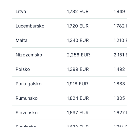
Litva
1,782 EUR
1,849
Lucembursko
1,720 EUR
1,782
Malta
1,340 EUR
1,210
Nizozemsko
2,256 EUR
2,151
Polsko
1,399 EUR
1,492
Portugalsko
1,918 EUR
1,883
Rumunsko
1,824 EUR
1,805
Slovensko
1,697 EUR
1,627