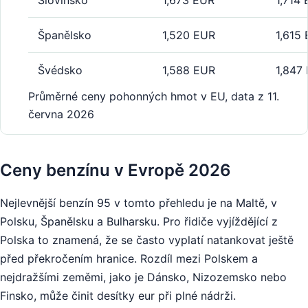
Slovinsko
1,673 EUR
1,714
Španělsko
1,520 EUR
1,615
Švédsko
1,588 EUR
1,847
Průměrné ceny pohonných hmot v EU, data z 11.
června 2026
Ceny benzínu v Evropě 2026
Nejlevnější benzín 95 v tomto přehledu je na Maltě, v
Polsku, Španělsku a Bulharsku. Pro řidiče vyjíždějící z
Polska to znamená, že se často vyplatí natankovat ještě
před překročením hranice. Rozdíl mezi Polskem a
nejdražšími zeměmi, jako je Dánsko, Nizozemsko nebo
Finsko, může činit desítky eur při plné nádrži.