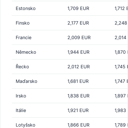
Estonsko
1,709 EUR
1,712
Finsko
2,177 EUR
2,248
Francie
2,009 EUR
2,014
Německo
1,944 EUR
1,870
Řecko
2,012 EUR
1,745
Maďarsko
1,681 EUR
1,747
Irsko
1,838 EUR
1,897
Itálie
1,921 EUR
1,983
Lotyšsko
1,866 EUR
1,789