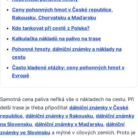
Ceny pohonných hmot v České republice,
Rakousku, Chorvatsku a Maďarsku
Kde tankovat při cestě z Polska?
Kalkulačka nákladů na palivo na trase
Pohonné hmoty, dálniční známky a náklady na
cestu
Často kladené otázky: ceny pohonných hmot v
Evropě
Samotná cena paliva neříká vše o nákladech na cestu. Při
delší trase je třeba připočítat
dálniční známky v České
republice
,
dálniční známky v Rakousku
,
dálniční známky
na Slovensku
,
dálniční známky v Maďarsku
,
dálniční
známky ve Slovinsku
a mýtné v cílových zemích. Proto je