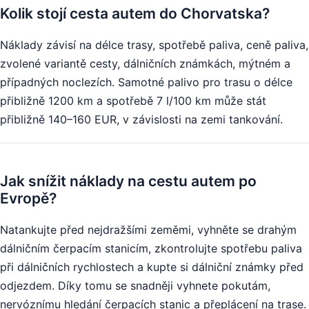
Kolik stojí cesta autem do Chorvatska?
Náklady závisí na délce trasy, spotřebě paliva, ceně paliva,
zvolené variantě cesty, dálničních známkách, mýtném a
případných noclezích. Samotné palivo pro trasu o délce
přibližně 1200 km a spotřebě 7 l/100 km může stát
přibližně 140–160 EUR, v závislosti na zemi tankování.
Jak snížit náklady na cestu autem po
Evropě?
Natankujte před nejdražšími zeměmi, vyhněte se drahým
dálničním čerpacím stanicím, zkontrolujte spotřebu paliva
při dálničních rychlostech a kupte si dálniční známky před
odjezdem. Díky tomu se snadněji vyhnete pokutám,
nervóznímu hledání čerpacích stanic a přeplácení na trase.