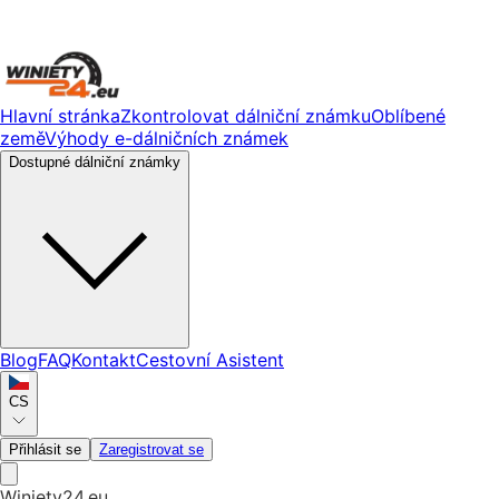
Hlavní stránka
Zkontrolovat dálniční známku
Oblíbené
země
Výhody e-dálničních známek
Dostupné dálniční známky
Blog
FAQ
Kontakt
Cestovní Asistent
CS
Přihlásit se
Zaregistrovat se
Winiety24.eu