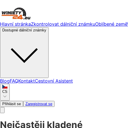
Hlavní stránka
Zkontrolovat dálniční známku
Oblíbené země
Dostupné dálniční známky
Blog
FAQ
Kontakt
Cestovní Asistent
CS
Přihlásit se
Zaregistrovat se
Nejčastěji kladené