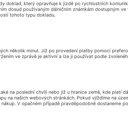
edy doklad, který opravňuje k jízdě po rychlostních komuni
ičním dosud používaným dálničním známkám dostupným ve fo
ostí tohoto typu dokladu.
ých několik minut. Již po provedení platby pomocí prefer
ením ve zprávě je aktivní a lze ji používat podle zvolenéh
aké na poslední chvíli nebo již u hranice země, kde platí d
pu na našich webových stránkách. Pokud vjíždíme na území 
tý nákup. V opačném případě pravděpodobně dostaneme po