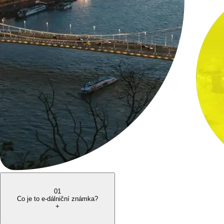
01
Co je to e-dálniční známka?
+