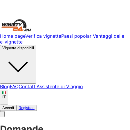
Home page
Verifica vignetta
Paesi popolari
Vantaggi delle
e-vignette
Vignette disponibili
Blog
FAQ
Contatti
Assistente di Viaggio
IT
Accedi
Registrati
Domande