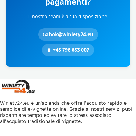
pagamenti?
Il nostro team è a tua disposizione.
📧 bok@winiety24.eu
📱 +48 796 683 007
Winiety24.eu è un'azienda che offre l'acquisto rapido e
semplice di e-vignette online. Grazie ai nostri servizi puoi
risparmiare tempo ed evitare lo stress associato
all'acquisto tradizionale di vignette.