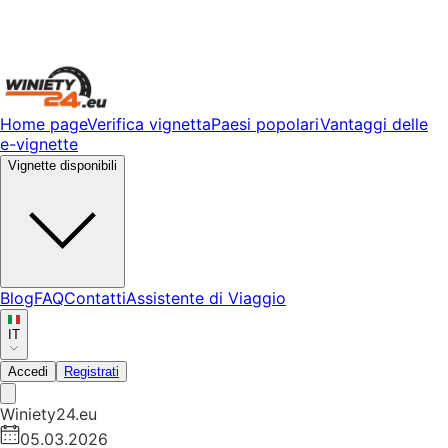
Home page
Verifica vignetta
Paesi popolari
Vantaggi delle
e-vignette
Vignette disponibili
Blog
FAQ
Contatti
Assistente di Viaggio
IT
Accedi
Registrati
Winiety24.eu
05.03.2026