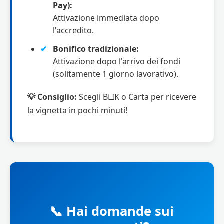
Pay):
Attivazione immediata dopo
l'accredito.
Bonifico tradizionale:
Attivazione dopo l'arrivo dei fondi
(solitamente 1 giorno lavorativo).
💡 Consiglio:
Scegli BLIK o Carta per ricevere
la vignetta in pochi minuti!
📞 Hai domande sui