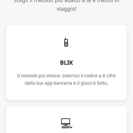
Scegli il metodo più adatto a te e mettiti in
viaggio!
📱
BLIK
Il metodo più veloce. Inserisci il codice a 6 cifre
dalla tua app bancaria e il gioco è fatto.
💻