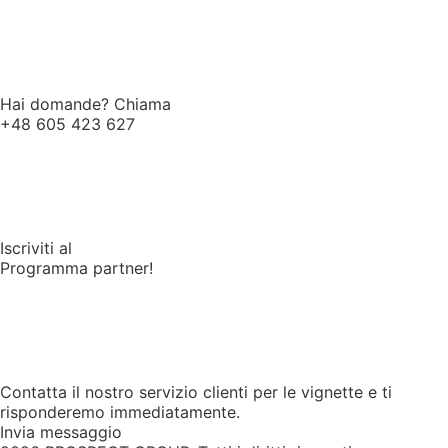
Hai domande? Chiama
+48 605 423 627
Iscriviti al
Programma partner!
Contatta il nostro servizio clienti per le vignette e ti
risponderemo immediatamente.
Invia messaggio