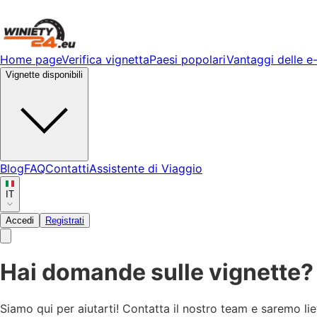
Home page
Verifica vignetta
Paesi popolari
Vantaggi delle e
Vignette disponibili
Blog
FAQ
Contatti
Assistente di Viaggio
IT
Accedi
Registrati
Hai domande sulle vignette?
Siamo qui per aiutarti! Contatta il nostro team e saremo liet