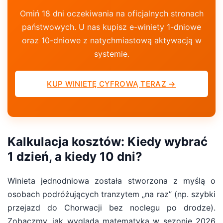
Omiń 18 dni oczekiwania na oficjalnych stronach
państwowych. U nas kupisz e-winiety 1-dniowe
oraz 10-dniowe z natychmiastową aktywacją w
systemie.
KUP WINIETĘ CYFROWĄ TERAZ →
Kalkulacja kosztów: Kiedy wybrać
1 dzień, a kiedy 10 dni?
Winieta jednodniowa została stworzona z myślą o
osobach podróżujących tranzytem „na raz” (np. szybki
przejazd do Chorwacji bez noclegu po drodze).
Zobaczmy, jak wygląda matematyka w sezonie 2026