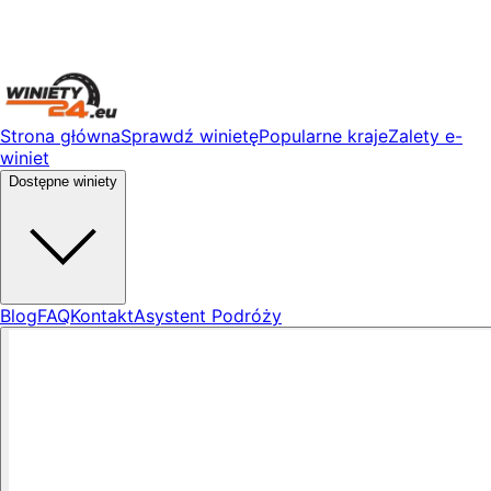
Strona główna
Sprawdź winietę
Popularne kraje
Zalety e-
winiet
Dostępne winiety
Blog
FAQ
Kontakt
Asystent Podróży