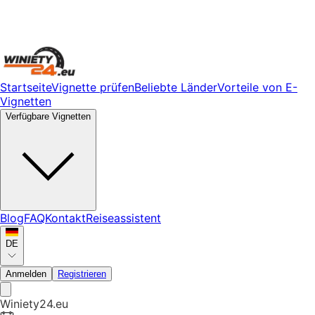
Startseite
Vignette prüfen
Beliebte Länder
Vorteile von E-
Vignetten
Verfügbare Vignetten
Blog
FAQ
Kontakt
Reiseassistent
DE
Anmelden
Registrieren
Winiety24.eu