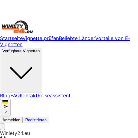
Startseite
Vignette prüfen
Beliebte Länder
Vorteile von E-
Vignetten
Verfügbare Vignetten
Blog
FAQ
Kontakt
Reiseassistent
DE
Anmelden
Registrieren
Winiety24.eu