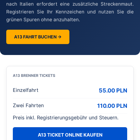
nach Italien erfordert eine zusätzliche Streckenmaut.
Registrieren Sie Ihr Kennzeichen und nutzen Sie die
grünen Spuren ohne anzuhalten.
A13 FAHRT BUCHEN →
A13 BRENNER TICKETS
Einzelfahrt
55.00 PLN
Zwei Fahrten
110.00 PLN
Preis inkl. Registrierungsgebühr und Steuern.
A13 TICKET ONLINE KAUFEN