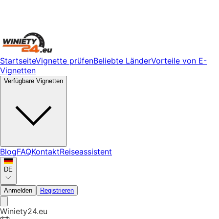
Startseite
Vignette prüfen
Beliebte Länder
Vorteile von E-
Vignetten
Verfügbare Vignetten
Blog
FAQ
Kontakt
Reiseassistent
DE
Anmelden
Registrieren
Winiety24.eu