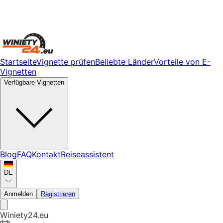
Startseite
Vignette prüfen
Beliebte Länder
Vorteile von E-
Vignetten
Verfügbare Vignetten
Blog
FAQ
Kontakt
Reiseassistent
DE
Anmelden
Registrieren
Winiety24.eu