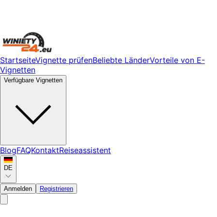
Startseite
Vignette prüfen
Beliebte Länder
Vorteile von E-
Vignetten
Verfügbare Vignetten
Blog
FAQ
Kontakt
Reiseassistent
DE
Anmelden
Registrieren