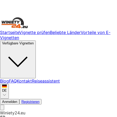
Startseite
Vignette prüfen
Beliebte Länder
Vorteile von E-
Vignetten
Verfügbare Vignetten
Blog
FAQ
Kontakt
Reiseassistent
DE
Anmelden
Registrieren
Winiety24.eu