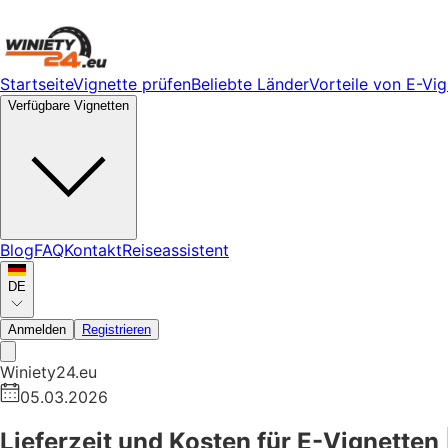
Startseite
Vignette prüfen
Beliebte Länder
Vorteile von E-Vi
Verfügbare Vignetten
Blog
FAQ
Kontakt
Reiseassistent
DE
Anmelden
Registrieren
Winiety24.eu
05.03.2026
Lieferzeit und Kosten für E-Vignetten