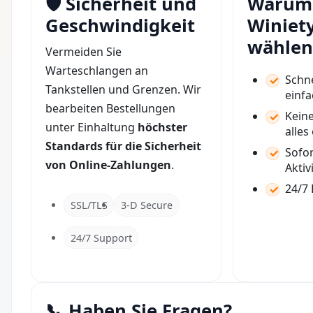
🛡️ Sicherheit und
Warum
Geschwindigkeit
Winiet
wählen
Vermeiden Sie
Warteschlangen an
Schne
Tankstellen und Grenzen. Wir
einfa
bearbeiten Bestellungen
Keine
unter Einhaltung
höchster
alles
Standards für die Sicherheit
Sofor
von Online-Zahlungen
.
Aktiv
24/7
SSL/TLS
3-D Secure
24/7 Support
📞 Haben Sie Fragen?