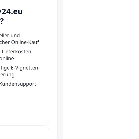
y24.eu
?
ller und
cher Online-Kauf
 Lieferkosten –
 online
tige E-Vignetten-
ierung
 Kundensupport