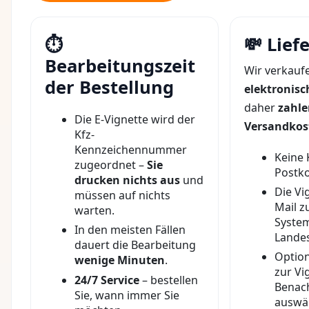
⏱️
💸 Lief
Bearbeitungszeit
Wir verkaufe
der Bestellung
elektronisc
daher
zahle
Die E-Vignette wird der
Versandkos
Kfz-
Kennzeichennummer
Keine 
zugeordnet –
Sie
Postko
drucken nichts aus
und
Die Vi
müssen auf nichts
Mail z
warten.
System
In den meisten Fällen
Landes
dauert die Bearbeitung
Optio
wenige Minuten
.
zur Vig
24/7 Service
– bestellen
Benac
Sie, wann immer Sie
auswäh