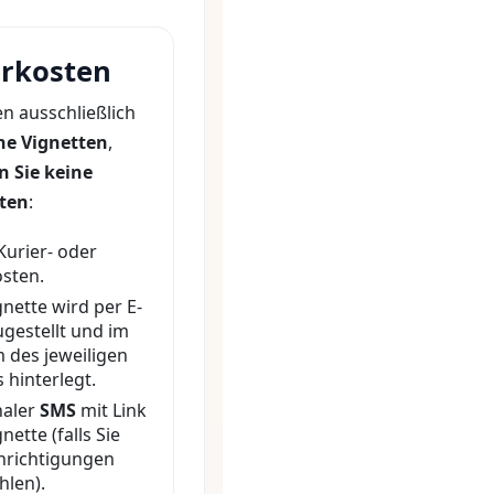
erkosten
n ausschließlich
he Vignetten
,
n Sie keine
ten
:
Kurier- oder
sten.
gnette wird per E-
ugestellt und im
 des jeweiligen
 hinterlegt.
naler
SMS
mit Link
nette (falls Sie
hrichtigungen
len).