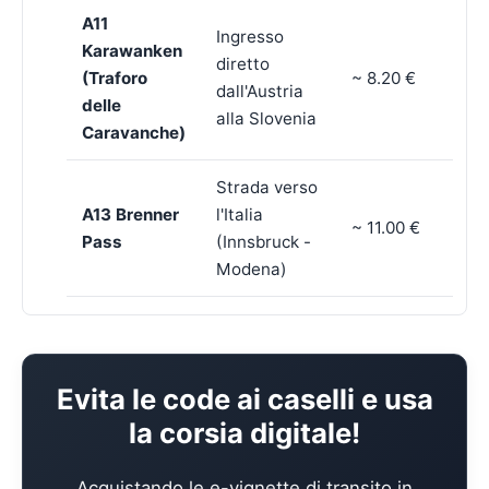
A11
Ingresso
Karawanken
diretto
(Traforo
~ 8.20 €
dall'Austria
delle
alla Slovenia
Caravanche)
Strada verso
A13 Brenner
l'Italia
~ 11.00 €
Pass
(Innsbruck -
Modena)
Evita le code ai caselli e usa
la corsia digitale!
Acquistando le e-vignette di transito in