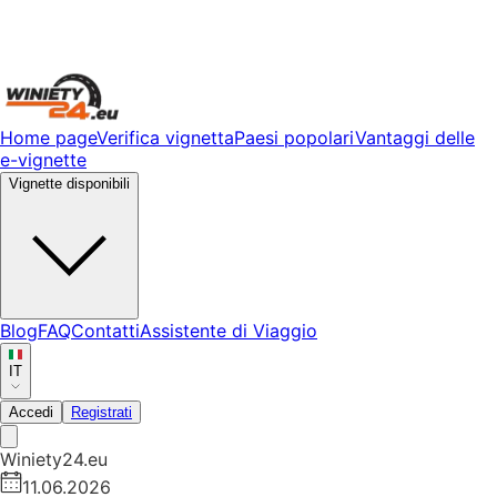
Home page
Verifica vignetta
Paesi popolari
Vantaggi delle
e-vignette
Vignette disponibili
Blog
FAQ
Contatti
Assistente di Viaggio
IT
Accedi
Registrati
Winiety24.eu
11.06.2026