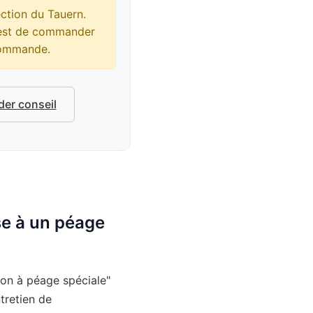
ction du Tauern.
e est de commander
 commande.
er conseil
se à un péage
ion à péage spéciale"
tretien de