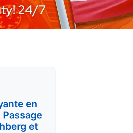
yante en
. Passage
chberg et