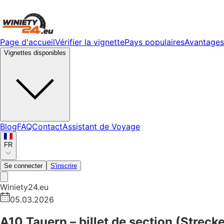
Page d'accueil
Vérifier la vignette
Pays populaires
Avantages
Vignettes disponibles
Blog
FAQ
Contact
Assistant de Voyage
FR
Se connecter
S'inscrire
Winiety24.eu
05.03.2026
A10 Tauern – billet de section (Strec