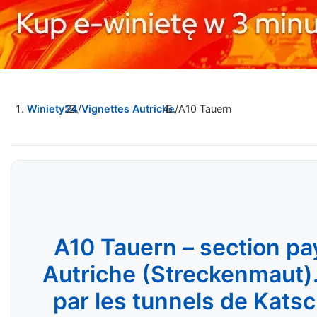
Winiety24
/
Vignettes Autriche
/
A10 Tauern
A10 Tauern – section pa
Autriche (Streckenmaut)
par les tunnels de Kats