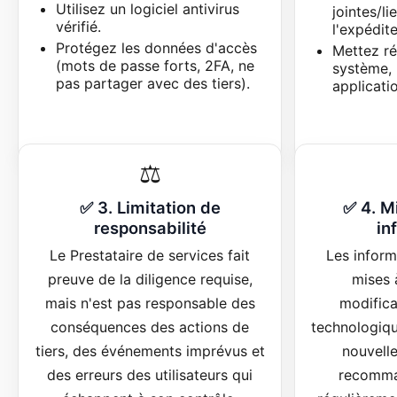
Utilisez un logiciel antivirus
jointes/li
vérifié.
l'expédite
Protégez les données d'accès
Mettez ré
(mots de passe forts, 2FA, ne
système, 
pas partager avec des tiers).
applicati
⚖️
✅ 3. Limitation de
✅ 4. M
responsabilité
in
Le Prestataire de services fait
Les inform
preuve de la diligence requise,
mises 
mais n'est pas responsable des
modifica
conséquences des actions de
technologiqu
tiers, des événements imprévus et
nouvell
des erreurs des utilisateurs qui
recomman