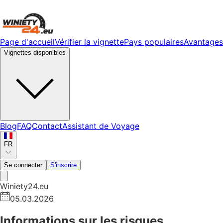
Page d'accueil
Vérifier la vignette
Pays populaires
Avantages
Vignettes disponibles
Blog
FAQ
Contact
Assistant de Voyage
FR
Se connecter
S'inscrire
Winiety24.eu
05.03.2026
Informations sur les risques