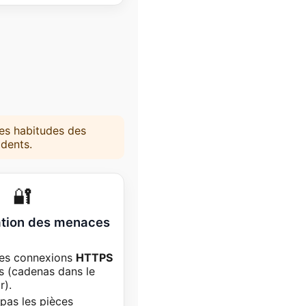
nes habitudes des
idents.
🔐
ation des menaces
des connexions
HTTPS
s (cadenas dans le
r).
pas les pièces