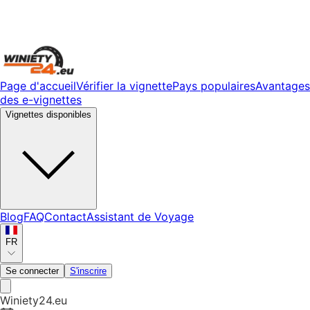
Page d'accueil
Vérifier la vignette
Pays populaires
Avantages
des e-vignettes
Vignettes disponibles
Blog
FAQ
Contact
Assistant de Voyage
FR
Se connecter
S'inscrire
Winiety24.eu