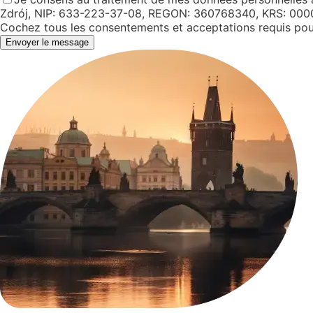
Zdrój, NIP: 633-223-37-08, REGON: 360768340, KRS: 000
Cochez tous les consentements et acceptations requis pou
Envoyer le message