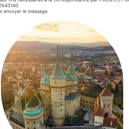
0543140.
r envoyer le message.