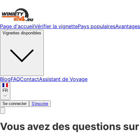
Page d'accueil
Vérifier la vignette
Pays populaires
Avantages
Vignettes disponibles
Blog
FAQ
Contact
Assistant de Voyage
FR
Se connecter
S'inscrire
Vous avez des questions sur 