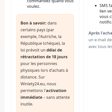
commandez quand vous
SMS fa
voulez.
lien ve
vous c
notific
Bon à savoir:
dans
certains pays (par
Après l'ach
exemple, l'Autriche, la
un e-mail d
République tchèque), la
avec tous les
loi prévoit un
délai de
rétractation de 18 jours
pour les personnes
physiques lors d'achats à
distance. Sur
Winiety24.eu, nous
permettons l'
activation
immédiate
– sans attente
inutile.