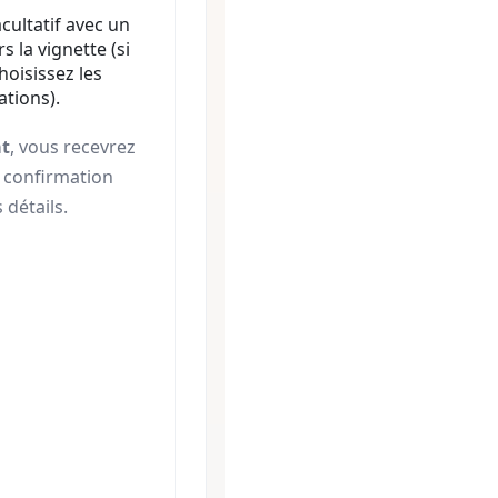
cultatif avec un
rs la vignette (si
hoisissez les
ations).
at
, vous recevrez
e confirmation
 détails.