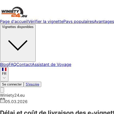
Page d'accueil
Vérifier la vignette
Pays populaires
Avantages
Vignettes disponibles
Blog
FAQ
Contact
Assistant de Voyage
FR
Se connecter
S'inscrire
Winiety24.eu
05.03.2026
Délai et coût de livraison des e-vigne