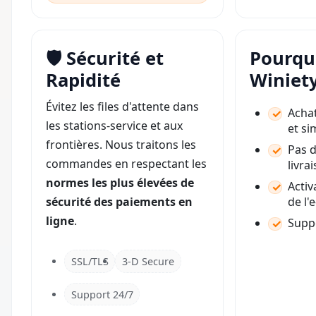
🛡️ Sécurité et
Pourquo
Rapidité
Winiet
Évitez les files d'attente dans
Achat
les stations-service et aux
et si
frontières. Nous traitons les
Pas d
commandes en respectant les
livra
normes les plus élevées de
Activ
sécurité des paiements en
de l'
ligne
.
Suppo
SSL/TLS
3-D Secure
Support 24/7