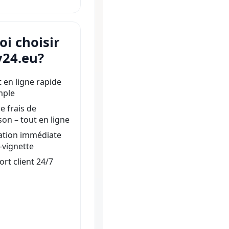
i choisir
y24.eu?
 en ligne rapide
mple
e frais de
ison – tout en ligne
ation immédiate
e-vignette
rt client 24/7