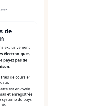
iate*
s de
on
s exclusivement
es électroniques
,
e payez pas de
raison
:
 frais de coursier
poste.
nette est envoyée
mail et enregistrée
e système du pays
né.