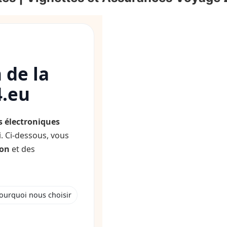
 de la
.eu
s électroniques
i. Ci-dessous, vous
son
et des
ourquoi nous choisir