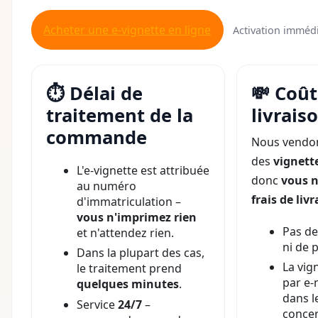
Acheter une e-vignette en ligne
Activation imméd
⏱️ Délai de
💸 Coût
traitement de la
livrais
commande
Nous vendon
des
vignett
L'e-vignette est attribuée
donc
vous n
au numéro
frais de liv
d'immatriculation –
vous n'imprimez rien
Pas de
et n'attendez rien.
ni de 
Dans la plupart des cas,
La vig
le traitement prend
par e-
quelques minutes
.
dans l
Service
24/7
–
concer